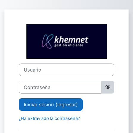
Saltar al contenido principal
Ingresar a Pla
Usuario
Contraseña
Iniciar sesión (ingresar)
¿Ha extraviado la contraseña?